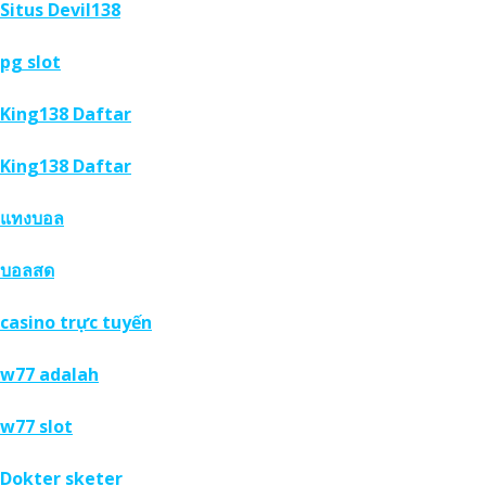
Situs Devil138
pg slot
King138 Daftar
King138 Daftar
แทงบอล
บอลสด
casino trực tuyến
w77 adalah
w77 slot
Dokter sketer