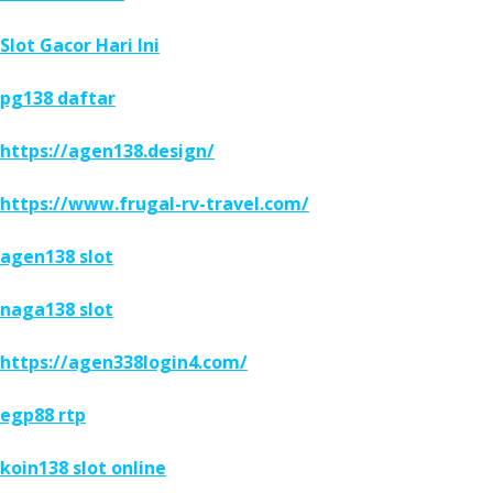
Slot Gacor Hari Ini
pg138 daftar
https://agen138.design/
https://www.frugal-rv-travel.com/
agen138 slot
naga138 slot
https://agen338login4.com/
egp88 rtp
koin138 slot online