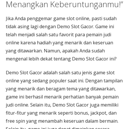
Menangkan Keberuntunganmu!”
Jika Anda penggemar game slot online, pasti sudah
tidak asing lagi dengan Demo Slot Gacor. Game ini
telah menjadi salah satu favorit para pemain judi
online karena hadiah yang menarik dan keseruan
yang ditawarkan. Namun, apakah Anda sudah
mengenal lebih dekat tentang Demo Slot Gacor ini?
Demo Slot Gacor adalah salah satu jenis game slot
online yang sedang populer saat ini. Dengan tampilan
yang menarik dan beragam tema yang ditawarkan,
game ini berhasil menarik perhatian banyak pemain
judi online. Selain itu, Demo Slot Gacor juga memiliki
fitur-fitur yang menarik seperti bonus, jackpot, dan
free spin yang menambah keseruan dalam bermain.
Selain itu, game ini juga dapat dimainkan secara