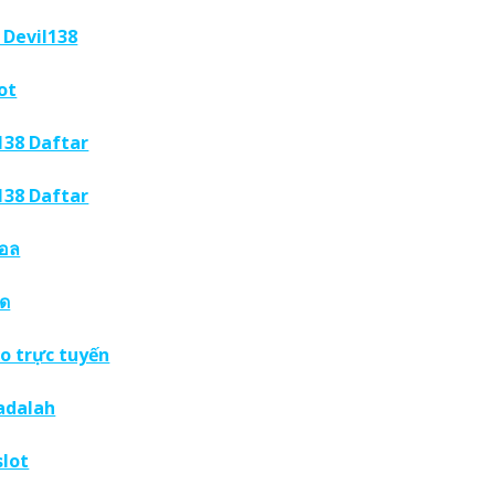
 Devil138
ot
138 Daftar
138 Daftar
อล
ด
no trực tuyến
adalah
slot