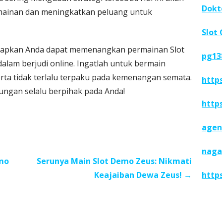
Dokt
ainan dan meningkatkan peluang untuk
Slot 
iharapkan Anda dapat memenangkan permainan Slot
pg13
lam berjudi online. Ingatlah untuk bermain
rta tidak terlalu terpaku pada kemenangan semata.
http
ngan selalu berpihak pada Anda!
http
agen
naga
emo
Serunya Main Slot Demo Zeus: Nikmati
Keajaiban Dewa Zeus! →
http