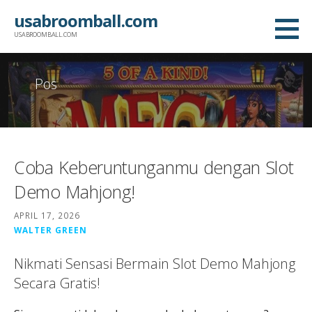
L
usabroomball.com
a
USABROOMBALL.COM
n
g
Pos
s
u
n
g
Coba Keberuntunganmu dengan Slot
k
e
Demo Mahjong!
k
APRIL 17, 2026
o
WALTER GREEN
n
Nikmati Sensasi Bermain Slot Demo Mahjong
t
Secara Gratis!
e
n