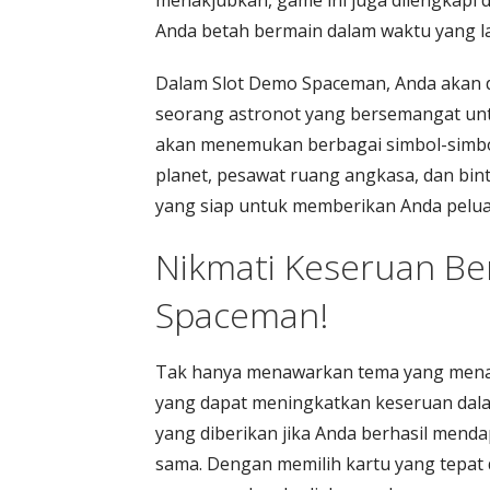
menakjubkan, game ini juga dilengkapi 
Anda betah bermain dalam waktu yang l
Dalam Slot Demo Spaceman, Anda akan 
seorang astronot yang bersemangat untuk
akan menemukan berbagai simbol-simbol
planet, pesawat ruang angkasa, dan binta
yang siap untuk memberikan Anda pelu
Nikmati Keseruan Be
Spaceman!
Tak hanya menawarkan tema yang menarik
yang dapat meningkatkan keseruan dala
yang diberikan jika Anda berhasil mend
sama. Dengan memilih kartu yang tepat 