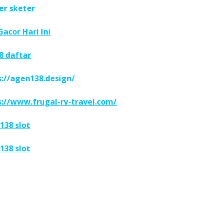
er sketer
Gacor Hari Ini
8 daftar
s://agen138.design/
s://www.frugal-rv-travel.com/
138 slot
138 slot