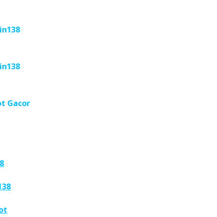
in138
in138
ot Gacor
8
138
ot