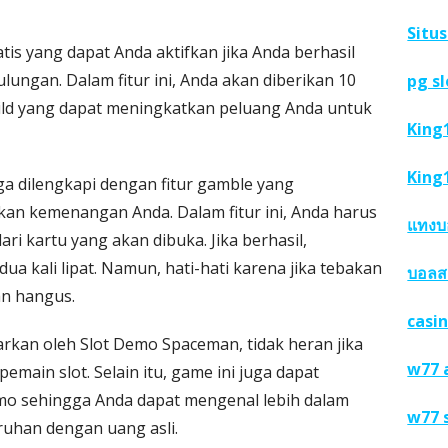
Situs
ratis yang dapat Anda aktifkan jika Anda berhasil
lungan. Dalam fitur ini, Anda akan diberikan 10
pg sl
wild yang dapat meningkatkan peluang Anda untuk
King
King
ga dilengkapi dengan fitur gamble yang
 kemenangan Anda. Dalam fitur ini, Anda harus
แทงบ
i kartu yang akan dibuka. Jika berhasil,
 kali lipat. Namun, hati-hati karena jika tebakan
บอลส
n hangus.
casi
rkan oleh Slot Demo Spaceman, tidak heran jika
w77 
pemain slot. Selain itu, game ini juga dapat
demo sehingga Anda dapat mengenal lebih dalam
w77 
uhan dengan uang asli.