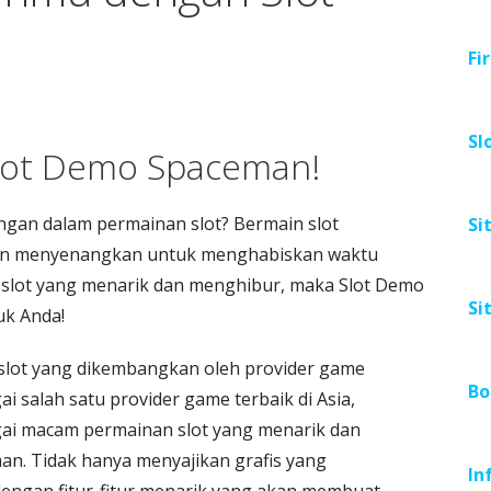
!
Fi
Sl
Slot Demo Spaceman!
ngan dalam permainan slot? Bermain slot
Si
dan menyenangkan untuk menghabiskan waktu
n slot yang menarik dan menghibur, maka Slot Demo
Si
uk Anda!
slot yang dikembangkan oleh provider game
Bo
 salah satu provider game terbaik di Asia,
ai macam permainan slot yang menarik dan
n. Tidak hanya menyajikan grafis yang
In