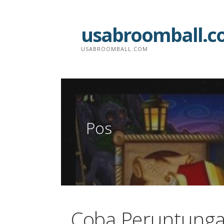
Langsung
ke
usabroomball.
konten
USABROOMBALL.COM
Pos
Coba Peruntunga