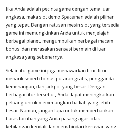
Jika Anda adalah pecinta game dengan tema luar
angkasa, maka slot demo Spaceman adalah pilihan
yang tepat. Dengan ratusan mesin slot yang tersedia,
game ini memungkinkan Anda untuk menjelajahi
berbagai planet, mengumpulkan berbagai macam
bonus, dan merasakan sensasi bermain di luar
angkasa yang sebenarnya.
Selain itu, game ini juga menawarkan fitur-fitur
menarik seperti bonus putaran gratis, pengganda
kemenangan, dan jackpot yang besar. Dengan
berbagai fitur tersebut, Anda dapat meningkatkan
peluang untuk memenangkan hadiah yang lebih
besar. Namun, jangan lupa untuk memperhatikan
batas taruhan yang Anda pasang agar tidak
kehilangan kendali dan menghindari kerugian yang