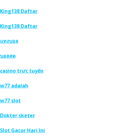
King138 Daftar
King138 Daftar
แทงบอล
บอลสด
casino trực tuyến
w77 adalah
w77 slot
Dokter sketer
Slot Gacor Hari Ini