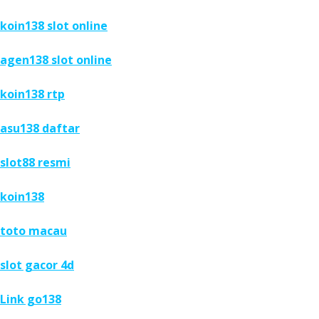
koin138 slot online
agen138 slot online
koin138 rtp
asu138 daftar
slot88 resmi
koin138
toto macau
slot gacor 4d
Link go138