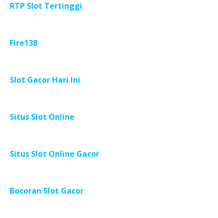
RTP Slot Tertinggi
a
s
i
Fire138
p
o
s
Slot Gacor Hari Ini
Situs Slot Online
Situs Slot Online Gacor
Bocoran Slot Gacor