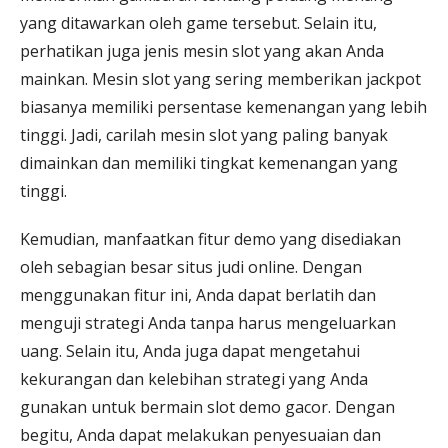
yang ditawarkan oleh game tersebut. Selain itu,
perhatikan juga jenis mesin slot yang akan Anda
mainkan. Mesin slot yang sering memberikan jackpot
biasanya memiliki persentase kemenangan yang lebih
tinggi. Jadi, carilah mesin slot yang paling banyak
dimainkan dan memiliki tingkat kemenangan yang
tinggi.
Kemudian, manfaatkan fitur demo yang disediakan
oleh sebagian besar situs judi online. Dengan
menggunakan fitur ini, Anda dapat berlatih dan
menguji strategi Anda tanpa harus mengeluarkan
uang. Selain itu, Anda juga dapat mengetahui
kekurangan dan kelebihan strategi yang Anda
gunakan untuk bermain slot demo gacor. Dengan
begitu, Anda dapat melakukan penyesuaian dan