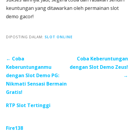
keuntungan yang ditawarkan oleh permainan slot
demo gacor!
DIPOSTING DALAM:
SLOT ONLINE
N
← Coba
Coba Keberuntungan
a
Keberuntunganmu
dengan Slot Demo Zeus!
v
dengan Slot Demo PG:
→
i
Nikmati Sensasi Bermain
g
Gratis!
a
RTP Slot Tertinggi
s
i
p
Fire138
o