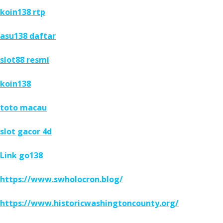
koin138 rtp
asu138 daftar
slot88 resmi
koin138
toto macau
slot gacor 4d
Link go138
https://www.swholocron.blog/
https://www.historicwashingtoncounty.org/