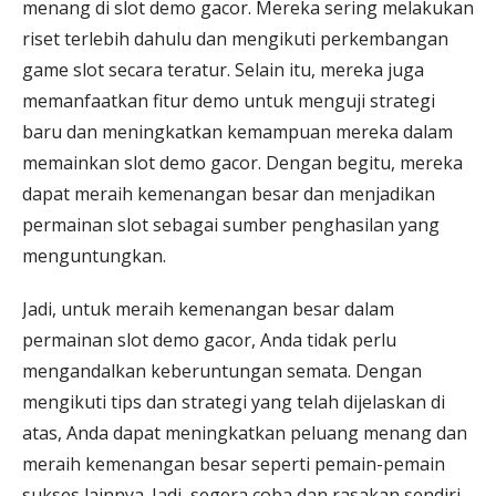
menang di slot demo gacor. Mereka sering melakukan
riset terlebih dahulu dan mengikuti perkembangan
game slot secara teratur. Selain itu, mereka juga
memanfaatkan fitur demo untuk menguji strategi
baru dan meningkatkan kemampuan mereka dalam
memainkan slot demo gacor. Dengan begitu, mereka
dapat meraih kemenangan besar dan menjadikan
permainan slot sebagai sumber penghasilan yang
menguntungkan.
Jadi, untuk meraih kemenangan besar dalam
permainan slot demo gacor, Anda tidak perlu
mengandalkan keberuntungan semata. Dengan
mengikuti tips dan strategi yang telah dijelaskan di
atas, Anda dapat meningkatkan peluang menang dan
meraih kemenangan besar seperti pemain-pemain
sukses lainnya. Jadi, segera coba dan rasakan sendiri