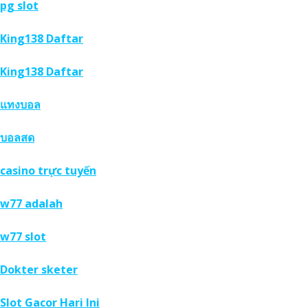
pg slot
King138 Daftar
King138 Daftar
แทงบอล
บอลสด
casino trực tuyến
w77 adalah
w77 slot
Dokter sketer
Slot Gacor Hari Ini