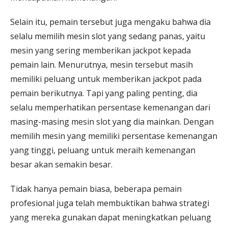
Selain itu, pemain tersebut juga mengaku bahwa dia
selalu memilih mesin slot yang sedang panas, yaitu
mesin yang sering memberikan jackpot kepada
pemain lain. Menurutnya, mesin tersebut masih
memiliki peluang untuk memberikan jackpot pada
pemain berikutnya. Tapi yang paling penting, dia
selalu memperhatikan persentase kemenangan dari
masing-masing mesin slot yang dia mainkan. Dengan
memilih mesin yang memiliki persentase kemenangan
yang tinggi, peluang untuk meraih kemenangan
besar akan semakin besar.
Tidak hanya pemain biasa, beberapa pemain
profesional juga telah membuktikan bahwa strategi
yang mereka gunakan dapat meningkatkan peluang