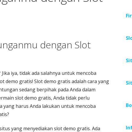
Fi
Sl
tunganmu dengan Slot
Si
Jika iya, tidak ada salahnya untuk mencoba
 demo gratis! Slot demo gratis adalah cara yang
Si
ntungan sedang berpihak pada Anda dalam
ermain slot demo gratis, Anda tidak perlu
Bo
apa yang harus Anda lakukan untuk mencoba
tis?
In
tus yang menyediakan slot demo gratis. Ada