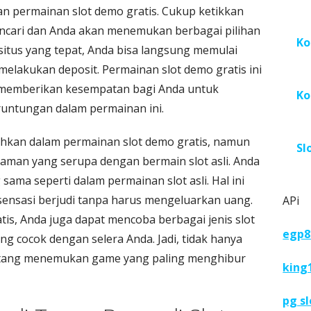
an permainan slot demo gratis. Cukup ketikkan
pencari dan Anda akan menemukan berbagai pilihan
Ko
situs yang tepat, Anda bisa langsung memulai
elakukan deposit. Permainan slot demo gratis ini
a memberikan kesempatan bagi Anda untuk
Ko
untungan dalam permainan ini.
uhkan dalam permainan slot demo gratis, namun
Sl
aman yang serupa dengan bermain slot asli. Anda
 sama seperti dalam permainan slot asli. Hal ini
nsasi berjudi tanpa harus mengeluarkan uang.
APi
tis, Anda juga dapat mencoba berbagai jenis slot
egp8
 cocok dengan selera Anda. Jadi, tidak hanya
entang menemukan game yang paling menghibur
king
pg sl