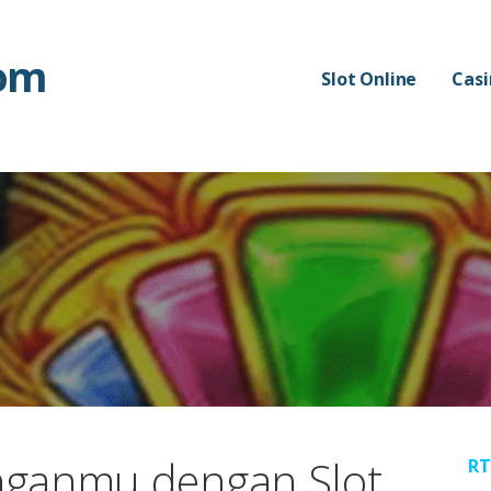
com
Slot Online
Casi
nganmu dengan Slot
RT