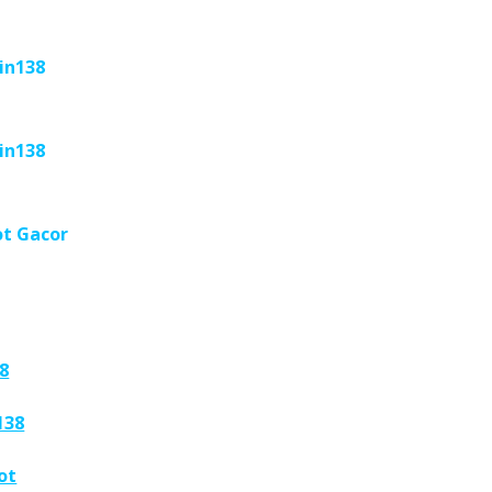
in138
in138
ot Gacor
8
138
ot