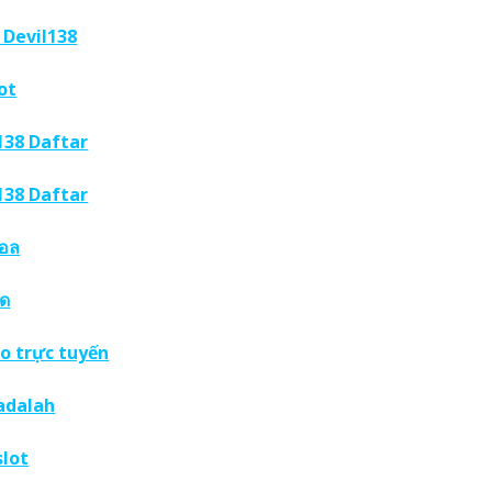
 Devil138
ot
138 Daftar
138 Daftar
อล
ด
no trực tuyến
adalah
slot